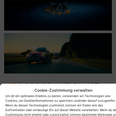
VIDEOPRODUKTION IST
Cookie-Zustimmung verwalten
NICHT GLEICH
Um dir ein optimales Erlebnis zu bieten, verwenden wir Technologien wie
VIDEOPRODUKTION
Cookies, um Geräteinformationen zu speichern und/oder darauf zuzugreifen.
Wenn du diesen Technologien zustimmst, können wir Daten wie das
Heute gibt’s unzählige „Videografen“ und Agenturen, die
Surfverhalten oder eindeutige IDs auf dieser Website verarbeiten. Wenn du d
Zustimmung nicht erteilst oder zurückziehst, können bestimmte Merkmale u
irgendwie alles rund ums Thema Video anbieten. Klar, oft