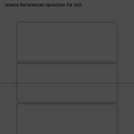
unsere
Referenzen
sprechen für sich.
LEITSTELLE
Deutsches Rotes Kreuz
IM HERZEN DER STADT
FC Augsburg | Fanshop