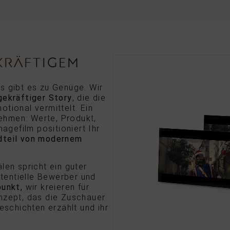
KRÄFTIGEM
s gibt es zu Genüge. Wir
gekräftiger Story
, die die
tional vermittelt. Ein
nehmen: Werte, Produkt,
magefilm positioniert Ihr
dteil von modernem
len spricht ein guter
otentielle Bewerber und
punkt,
wir kreieren für
nzept, das die Zuschauer
eschichten erzählt und ihr