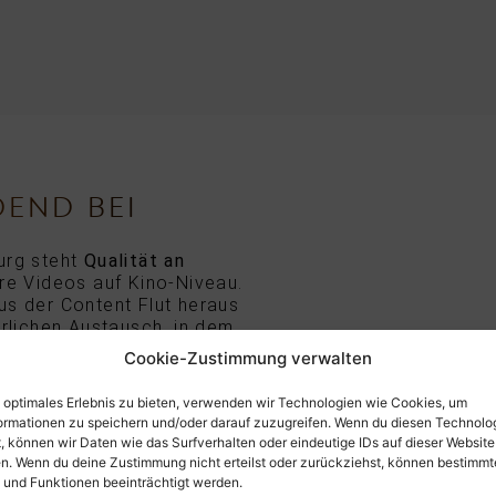
DEND BEI
urg
steht
Qualität an
re Videos auf Kino-Niveau.
us der Content Flut heraus
hrlichen Austausch, in dem
besser verstehen, folgt
Cookie-Zustimmung verwalten
n optimales Erlebnis zu bieten, verwenden wir Technologien wie Cookies, um
magefilm Ihre Marke und
ormationen zu speichern und/oder darauf zuzugreifen. Wenn du diesen Technolo
nnovativen Ansatz
, können wir Daten wie das Surfverhalten oder eindeutige IDs auf dieser Website
ielgruppe erreicht. Sobald
en. Wenn du deine Zustimmung nicht erteilst oder zurückziehst, können bestimmt
onzept erarbeitet haben,
und Funktionen beeinträchtigt werden.