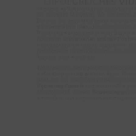
ERFOLGREICHES VID
In einem Auftaktworkshop analysieren 
Ihr aktuelles Marketing. Wir definiere
Bereich Sie neue Mitarbeiter benötigen
eine
innovative Idee,
die sich deutlich
Recruiting Kampagnen in Ihrer Branche
Nach den
Dreharbeiten und der Postpr
hochqualitativen Inhalte, spielen wir di
Netzwerken, Ihrer Homepage und ander
Messen oder Kino) aus.
Wir ergänzen die organische Reichwei
auf Instagram und anderen Apps. Gerne
auch bei der Erarbeitung eines intuitiv
Recruiting Funnels
und beraten Sie zu
Management, um den
Bewerbungsproz
so einfach und angenehm wie möglich z