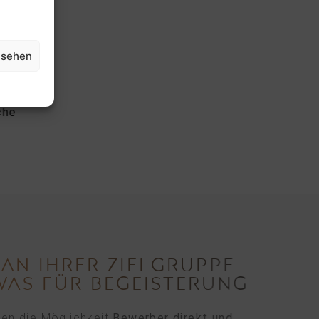
zubis,
, um die
 als
nsehen
en, die
che
 AN IHRER ZIELGRUPPE
WAS FÜR BEGEISTERUNG
ten die Möglichkeit
Bewerber direkt und