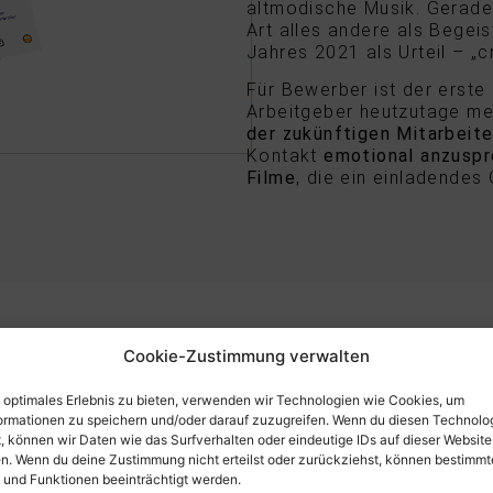
altmodische Musik. Gerade 
Art alles andere als Begeis
Jahres 2021 als Urteil – „c
Für Bewerber ist der erste
Arbeitgeber heutzutage me
der zukünftigen Mitarbeit
Kontakt
emotional anzuspr
Filme
, die ein einladendes
Cookie-Zustimmung verwalten
Zeiten des Fachkräftemangels ist ein
emotional
prechender Recruiting Film
die perfekte Möglichkeit,
n optimales Erlebnis zu bieten, verwenden wir Technologien wie Cookies, um
fmerksamkeit
für ein Unternehmen zu erzielen. In Recru
ormationen zu speichern und/oder darauf zuzugreifen. Wenn du diesen Technolo
lmen können Sie die Vorzüge Ihres Unternehmens
emot
, können wir Daten wie das Surfverhalten oder eindeutige IDs auf dieser Website
d humorvoll
präsentieren.
en. Wenn du deine Zustimmung nicht erteilst oder zurückziehst, können bestimmt
und Funktionen beeinträchtigt werden.