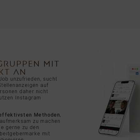
LGRUPPEN MIT
KT AN
 Job unzufrieden, sucht
Stellenanzeigen auf
rsonen daher nicht
utzen Instagram
 effektivsten Methoden
,
n aufmerksam zu machen
ie gerne zu den
rbeitgebermarke mit
tionieren.