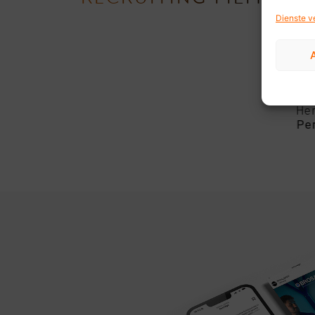
Ob 
ode
Dienste v
The
Arb
Ein
Be
Ar
He
Pe