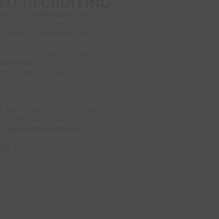
EO RECRUITING
wir Ihre
Zielgruppe
und
n gemeinsam in welchem
. Danach erarbeiten wir
 von bestehenden
 und der Region abhebt.
oduktion
der
ese in den sozialen
en Kanälen (zum Beispiel
te durch bezahlte Werbung
 unterstützen wir Sie
en,
nutzerfreundlichen
m Community
ess
Ihres Unternehmens
u gestalten.