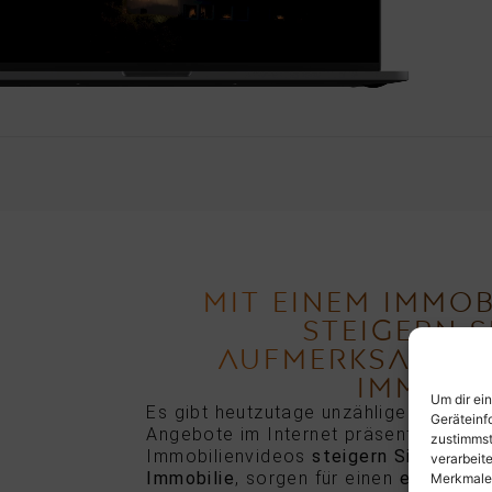
MIT EINEM IMMOB
STEIGERN S
AUFMERKSAMKEIT
IMMOBIL
Um dir ei
Es gibt heutzutage unzählige Immobili
Geräteinf
Angebote im Internet präsentieren. Mi
zustimmst
Immobilienvideos
steigern Sie die Au
verarbeit
Immobilie
, sorgen für einen
emotional
Merkmale 