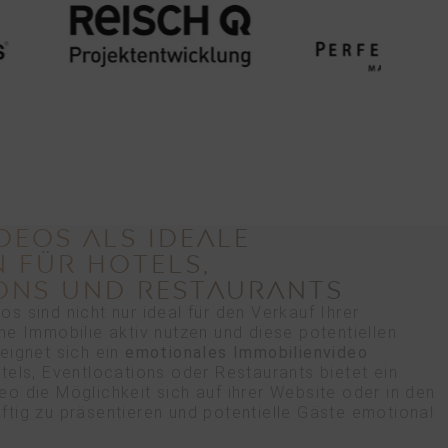
DEOS ALS IDEALE
 FÜR HOTELS,
ONS UND RESTAURANTS
s sind nicht nur ideal für den Verkauf Ihrer
ne Immobilie aktiv nutzen und diese potentiellen
eignet sich ein
emotionales Immobilienvideo
otels, Eventlocations oder Restaurants bietet ein
o die Möglichkeit sich auf ihrer Website oder in den
tig zu präsentieren und potentielle Gäste emotional