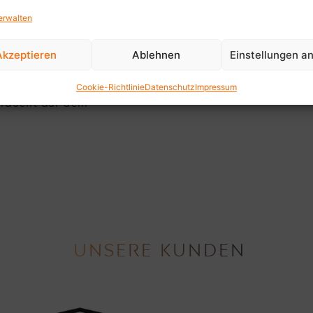
en. Mit einem emotionalen
bilienfotos rücken Sie
erwalten
achen sich Ihre Arbeit
 Besichtigung einen
Akzeptieren
Ablehnen
Einstellungen a
lie und aller wichtigen
isch geschnittenen
Cookie-Richtlinie
Datenschutz
Impressum
 Media als neues Medium
präsent auf dem
UNSERE KUNDEN