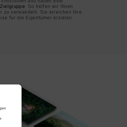
n Emotionen und haben eine
 Zielgruppe
. So helfen wir Ihnen
r zu verwandeln. Sie erreichen Ihre
se für die Eigentümer erzielen.
gien
e