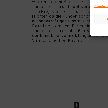
wecken so den Bedarf bei Ihren Kund
Immobilienfilm und hochwertigen Immo
Dienste v
Ihre Projekte in ein neues Licht und m
leichter, da die Kunden schon vor der
aussagekräftigen Eindruck der Immobi
Details
bekommen. Durch einen dynam
Immobilienfilm erschließen Sie
Social
der Immobilienvermarktung
und sind 
Smartphone Ihrer Käufer.