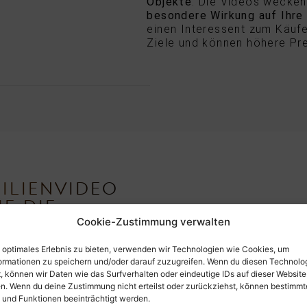
Objekte
. Die Videos wecke
besondere Wirkung auf Ihre
einen Interessent zum Käufe
Ziele und können höhere Prei
ILIENVIDEO
IE DIE
 FÜR IHRE
Cookie-Zustimmung verwalten
IE
n optimales Erlebnis zu bieten, verwenden wir Technologien wie Cookies, um
enmakler, die Ihre
ormationen zu speichern und/oder darauf zuzugreifen. Wenn du diesen Technolo
t unseren
, können wir Daten wie das Surfverhalten oder eindeutige IDs auf dieser Website
fmerksamkeit Ihrer
en. Wenn du deine Zustimmung nicht erteilst oder zurückziehst, können bestimmt
en ersten Eindruck
und
und Funktionen beeinträchtigt werden.