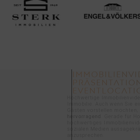
IMMOBILIENVI
PRÄSENTATION
EVENTLOCATI
Hochwertige Immobilienvideo
Immobilie. Auch wenn Sie ei
Gästen vorstellen möchten, 
hervorragend
. Gerade für H
hochwertiges Immobilienvide
sozialen Medien aussagekräf
anzusprechen.