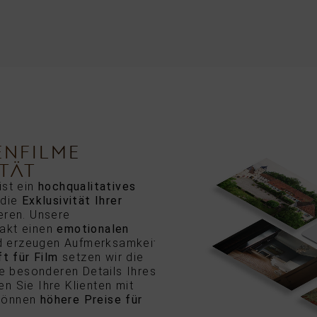
ENFILME
ITÄT
ist ein
hochqualitatives
 die
Exklusivität Ihrer
eren. Unsere
takt einen
emotionalen
 erzeugen Aufmerksamkeit
t für Film
setzen wir die
ie besonderen Details Ihres
n Sie Ihre Klienten mit
 können
höhere Preise für