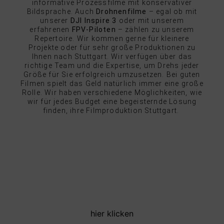
informative Prozessfilme mit konservativer
Bildsprache. Auch
Drohnenfilme
– egal ob mit
unserer
DJI Inspire 3
oder mit unserem
erfahrenen
FPV-Piloten
– zählen zu unserem
Repertoire. Wir kommen gerne für kleinere
Projekte oder für sehr große Produktionen zu
Ihnen nach Stuttgart. Wir verfügen über das
richtige Team und die Expertise, um Drehs jeder
Größe für Sie erfolgreich umzusetzen. Bei guten
Filmen spielt das Geld natürlich immer eine große
Rolle. Wir haben verschiedene Möglichkeiten, wie
wir für jedes Budget eine begeisternde Lösung
finden, ihre Filmproduktion Stuttgart.
DU HAST LUST AUF WEITERE
CASES VON UNS? HIER KOMMST
DU ZU ALLEN PROJEKTEN
hier klicken