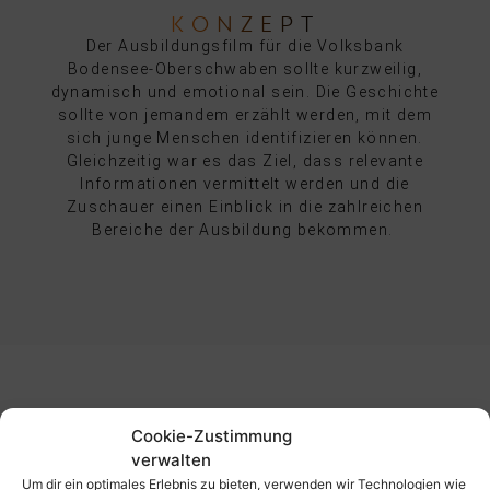
KONZEPT
Der Ausbildungsfilm für die Volksbank
Bodensee-Oberschwaben sollte kurzweilig,
dynamisch und emotional sein. Die Geschichte
sollte von jemandem erzählt werden, mit dem
sich junge Menschen identifizieren können.
Gleichzeitig war es das Ziel, dass relevante
Informationen vermittelt werden und die
Zuschauer einen Einblick in die zahlreichen
Bereiche der Ausbildung bekommen.
Cookie-Zustimmung
verwalten
Um dir ein optimales Erlebnis zu bieten, verwenden wir Technologien wie