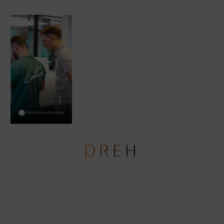
DREH
Den gesamten Film haben wir an lediglich
einem Drehtag produziert. Wir haben alle
Abteilungen der Volksbank Bodensee-
Oberschwaben gefilmt, sowie die
Sprechszenen mit der Schauspielerin