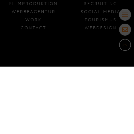
Filmproduktion
Recruiting
Werbeagentur
Social Media
Work
Tourismus
Contact
Webdesign