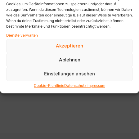
Cookies, um Geräteinformationen zu speichern und/oder darauf
zuzugreifen. Wenn du diesen Technologien zustimmst, können wir Daten
wie das Surfverhalten oder eindeutige IDs auf dieser Website verarbeiten.
Wenn du deine Zustimmung nicht erteilst oder zurückziehst, können
bestimmte Merkmale und Funktionen beeinträchtigt werden.
Dienste verwalten
Akzeptieren
Ablehnen
SOCIAL MEDIA
Einstellungen ansehen
Basierend auf dem Film haben wir mehrere
dynamische Reels für Social Media sowie einen
Cookie-Richtlinie
Datenschutz
Impressum
Kinospot für die Volksbank produziert.