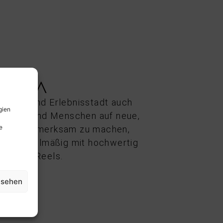
EDIA
kaufs- und Erlebnisstadt auch
gien
ionieren und Menschen auf neue,
e
häfte aufmerksam zu machen,
Stadt regelmäßig mit hochwertig
ionalen Reels.
nsehen