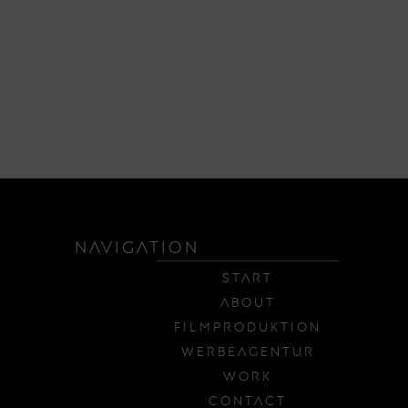
regelmäßig überdurchschnittlich 
sorgen für Begeisterung.
NAVIGATION
Start
About
Filmproduktion
Werbeagentur
Work
Contact