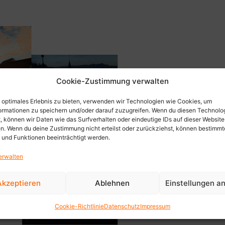
Cookie-Zustimmung verwalten
SOCIAL M
n optimales Erlebnis zu bieten, verwenden wir Technologien wie Cookies, um
Um Ravensburg als Ein
ormationen zu speichern und/oder darauf zuzugreifen. Wenn du diesen Technolo
überregional zu posit
, können wir Daten wie das Surfverhalten oder eindeutige IDs auf dieser Website
en. Wenn du deine Zustimmung nicht erteilst oder zurückziehst, können bestimmt
inhabergeführte Gesc
und Funktionen beeinträchtigt werden.
unterstützen wir die 
produzierten und emot
erwalten
Akzeptieren
Ablehnen
Einstellungen a
Cookie-Richtlinie
Datenschutz
Impressum