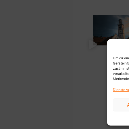
Um dir ei
Geräteinf
zustimmst
verarbeit
Merkmale 
Dienste v