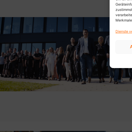
Geräteinf
zustimmst
verarbeit
Merkmale 
Dienste v