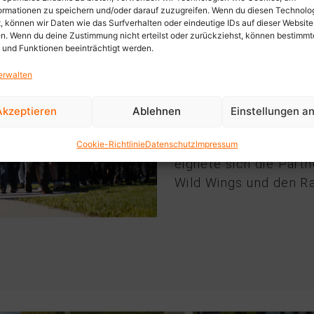
ormationen zu speichern und/oder darauf zuzugreifen. Wenn du diesen Technolo
, können wir Daten wie das Surfverhalten oder eindeutige IDs auf dieser Website
en. Wenn du deine Zustimmung nicht erteilst oder zurückziehst, können bestimmt
und Funktionen beeinträchtigt werden.
KONZEPT
erwalten
Für NMH wollten wir k
produzieren, von denen
Akzeptieren
Ablehnen
Einstellungen a
das Unternehmen und 
gleichzeitig ein emot
Cookie-Richtlinie
Datenschutz
Impressum
eignete sich die Par
Wild Wings und den R