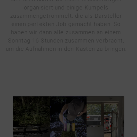
mitzumachen, die Story geschrieben,
gedreht und die Postproduktion gerockt. Für
den Dreh haben wir einen Krankenwagen
organisiert und einige Kumpels
zusammengetrommelt, die als Darsteller
einen perfekten Job gemacht haben. So
haben wir dann alle zusammen an einem
Sonntag 16 Stunden zusammen verbracht,
um die Aufnahmen in den Kasten zu bringen.