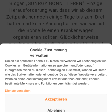
Slogan „GÖNRGY GÖNNT LEBEN“. Einzige
Herausforderung war, dass wir ab diesem
Zeitpunkt nur noch einige Tage bis zum Dreh
hatten und keine Ahnung hatten, wie wir auf
die Schnelle einen Krankenwagen
organisieren sollten. Glücklicherweise
wurden wir hier großzügig unterstützt und
Cookie-Zustimmung
hatten die Möglichkeit unsere Story
verwalten
umzusetzen.
Um dir ein optimales Erlebnis zu bieten, verwenden wir Technologien wie
Cookies, um Geräteinformationen zu speichern und/oder darauf
zuzugreifen. Wenn du diesen Technologien zustimmst, können wir Daten
wie das Surfverhalten oder eindeutige IDs auf dieser Website verarbeiten.
Wenn du deine Zustimmung nicht erteilst oder zurückziehst, können
bestimmte Merkmale und Funktionen beeinträchtigt werden.
Dienste verwalten
Akzeptieren
Ablehnen