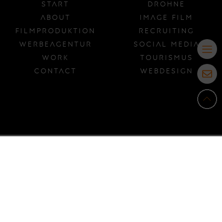
NAVIGATION
MORE
Start
Drohne
About
Image Film
Filmproduktion
Recruiting
Werbeagentur
Social Media
Work
Tourismus
Contact
Webdesign